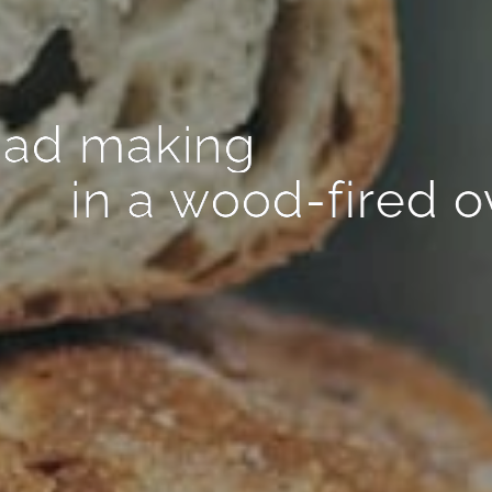
m
d
g
e
n
a
a
k
i
w
d
d
n
o
o
e
o
a
-
r
f
i
i