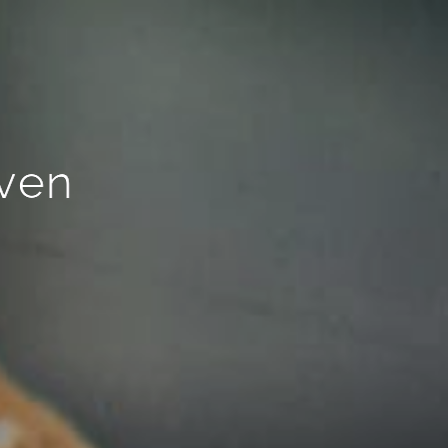
e
n
v